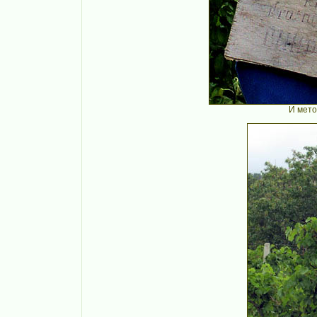
И мето