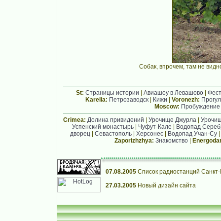
Собак, впрочем, там не видн
St:
Страницы истории
|
Авиашоу в Левашово
|
Фест
Karelia:
Петрозаводск
|
Кижи
|
Voronezh:
Прогул
Moscow:
Пробуждение
Crimea:
Долина привидений
|
Урочище Джурла
|
Урочи
Успенский монастырь
|
Чуфут-Кале
|
Водопад Сере
дворец
|
Севастополь
|
Херсонес
|
Водопад Учан-Су
Zaporizhzhya:
Знакомство
|
Energoda
07.08.2005
Список радиостанций Санкт-П
27.03.2005
Новый дизайн сайта