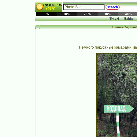
0%
10%
20%
30%
40%
Travel
Hobby
Crimea. Septem
Немного покусаные комарами, вы